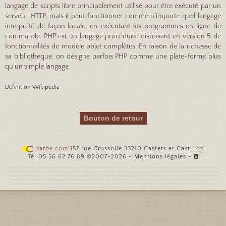
langage de scripts libre principalement utilisé pour être exécuté par un
serveur HTTP, mais il peut fonctionner comme n'importe quel langage
interprété de façon locale, en exécutant les programmes en ligne de
commande. PHP est un langage procédural disposant en version 5 de
fonctionnalités de modèle objet complètes. En raison de la richesse de
sa bibliothèque, on désigne parfois PHP comme une plate-forme plus
qu'un simple langage.
Définition Wikipedia
narbe.com
157 rue Grossolle 33210 Castets et Castillon
Tél 05 56 62 76 89 ©2007-2026 -
Mentions légales
-
Création site internet en Gironde
Création site internet Langon 33210
Création site internet La Réole 33190
Création site internet Bazas 33430
Création site internet Villandraut
33730
Création site internet Sauveterre de Guyenne 33540
Création site internet Cadillac 33410
Création site internet Podensac 33720
Création site internet Captieux 33840
Création site internet Bordeaux 33000
Création site internet Bordeaux 33200
Création site internet Bordeaux 33800
Création site internet Libourne 33500
Création site internet
Talence 33400
Création site internet Mérignac 33700
Création site internet Pessac 33600
Création site internet Coutras 33230
Création site internet Sainte Foy La Grande
33220
Création site internet Arcachon 33120
Création site internet Marmande 47200
Création site internet Casteljaloux 47700
Création site internet Tonneins 47400
Création
site internet Duras 47120
Création site internet Miramont de Guyenne 47800
Création site internet Eymet 24500