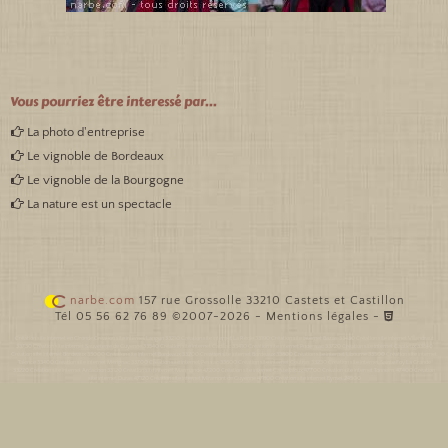
Vous pourriez être interessé par...
La photo d'entreprise
Le vignoble de Bordeaux
Le vignoble de la Bourgogne
La nature est un spectacle
narbe.com
157 rue Grossolle 33210 Castets et Castillon
Tél 05 56 62 76 89 ©2007-2026 -
Mentions légales
-
Création site internet en Gironde
Création site internet Langon 33210
Création site internet La Réole 33190
Création site internet Bazas 33430
Création site internet Villandraut
33730
Création site internet Sauveterre de Guyenne 33540
Création site internet Cadillac 33410
Création site internet Podensac 33720
Création site internet Captieux 33840
Création site internet Bordeaux 33000
Création site internet Bordeaux 33200
Création site internet Bordeaux 33800
Création site internet Libourne 33500
Création site internet
Talence 33400
Création site internet Mérignac 33700
Création site internet Pessac 33600
Création site internet Coutras 33230
Création site internet Sainte Foy La Grande
33220
Création site internet Arcachon 33120
Création site internet Marmande 47200
Création site internet Casteljaloux 47700
Création site internet Tonneins 47400
Création
site internet Duras 47120
Création site internet Miramont de Guyenne 47800
Création site internet Eymet 24500