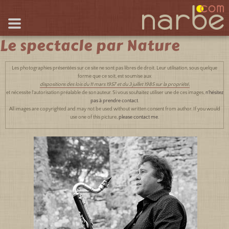
Le spectacle par Nature
Les photographies présentées sur ce site ne sont pas libres de droit. Leur utilisation, sous quelque
forme que ce soit, est soumise aux
dispositions des lois du 11 mars 1957 et du 3 juillet 1985 sur la propriété,
et nécessite l'autorisation préalable de son auteur. Si vous souhaitez utiliser une de ces images,
n'hésitez
pas à prendre contact
.
All images are copyrighted and may not be used without written consent from author. If you would
use one of this picture,
please contact me
.